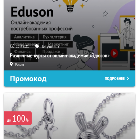
15:49:19
Получили:
2
Различные курсы от онлайн-академии «Эдюсон»
Россия
Промокод
ПОДРОБНЕЕ
100
%
до