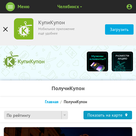
Меню
Челябинск
КупиКупон
Мобильное приложение
Загрузить
ещё удобнее
ПолучиКупон
Главная
ПолучиКупон
Показать на карте
По рейтингу