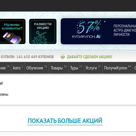
КУПИЛИ:
141 650 449
КУПОНОВ
ДАВАЙТЕ СДЕЛАЕМ АКЦИЮ!
24
1
31
26
13
12
84
ния
Авто
Обучение
Товары
Туры
Услуги
ПолучиКупон
ы
ораны
ПОКАЗАТЬ БОЛЬШЕ АКЦИЙ