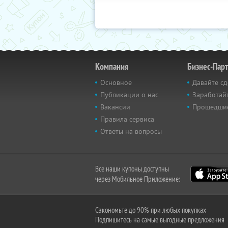
Компания
Бизнес-Пар
Основное
Давайте сд
Публикации о нас
Заработайт
Вакансии
Прошедши
Правила сервиса
Ответы на вопросы
Все наши купоны доступны
через Мобильное Приложение:
Сэкономьте до 90% при любых покупках
Подпишитесь на самые выгодные предложения