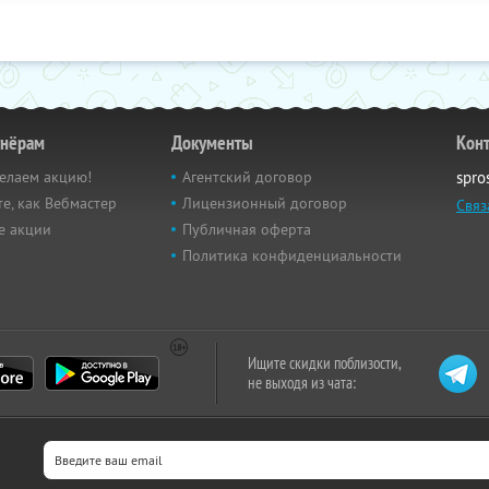
тнёрам
Документы
Кон
елаем акцию!
Агентский договор
spro
е, как Вебмастер
Лицензионный договор
Связ
е акции
Публичная оферта
Политика конфиденциальности
Ищите скидки поблизости,
не выходя из чата: