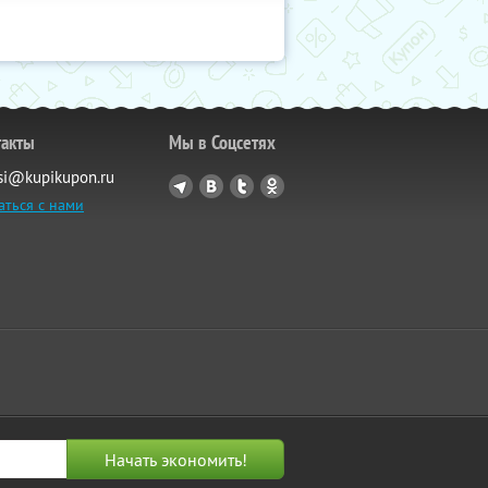
такты
Мы в Соцсетях
si@kupikupon.ru
аться с нами