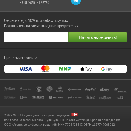
не выходя из чата:
Сэкономьте до 90% при любых покупках
Подпишитесь на самые выгодные предложения
Принимаем к оплате:
2010-2026 © КупиКупон. Все права защищены.
Все права на товарный знак "КупиКупон" и на сайт www.kupikupon.ru принадлежат
OOO «Агентство цифровых решений» ИНН 7705523387, ОГРН 1127747063212