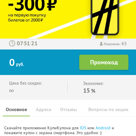
65
:
:
Получили:
0
руб.
Цена без скидки:
Экономия:
∞
15
%
Основное
Адреса
Отзывы
Вопросы по акции
Скачайте приложение КупиКупона для
IOS
или
Android
и
покажите купон с экрана смартфона. Это удобно :)