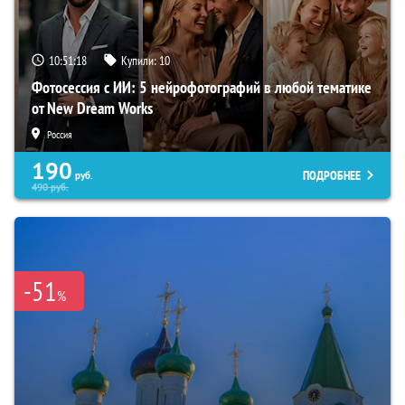
10:51:17
Купили:
10
Фотосессия с ИИ: 5 нейрофотографий в любой тематике
от New Dream Works
Россия
190
ПОДРОБНЕЕ
руб.
490
руб.
-51
%