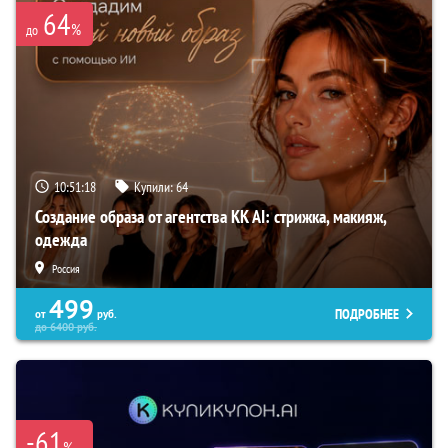
64
%
до
10:51:17
Купили:
64
Создание образа от агентства KK AI: стрижка, макияж,
одежда
Россия
499
ПОДРОБНЕЕ
от
руб.
до
6400
руб.
-61
%