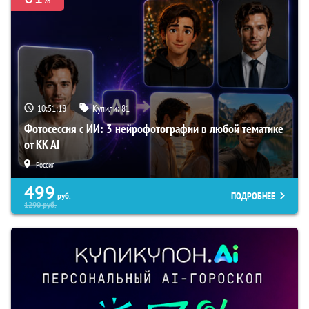
10:51:17
Купили:
81
Фотосессия с ИИ: 3 нейрофотографии в любой тематике
от KK AI
Россия
499
ПОДРОБНЕЕ
руб.
1290
руб.