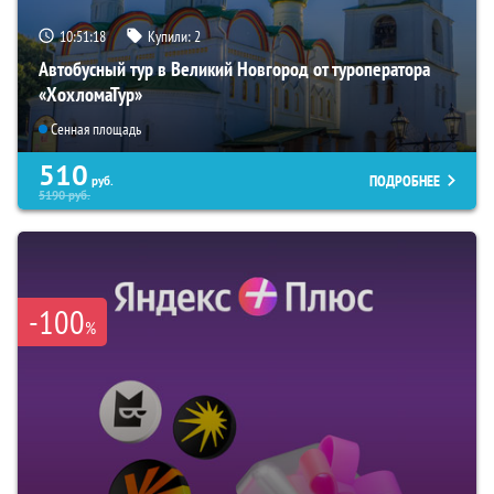
10:51:17
Купили:
2
Автобусный тур в Великий Новгород от туроператора
«ХохломаТур»
Сенная площадь
510
ПОДРОБНЕЕ
руб.
5190
руб.
-100
%