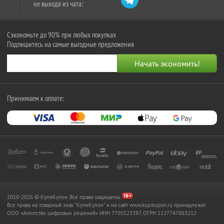
не выходя из чата:
Сэкономьте до 90% при любых покупках
Подпишитесь на самые выгодные предложения
Принимаем к оплате:
2010-2026 © КупиКупон. Все права защищены.
Все права на товарный знак "КупиКупон" и на сайт www.kupikupon.ru принадлежат
OOO «Агентство цифровых решений» ИНН 7705523387, ОГРН 1127747063212