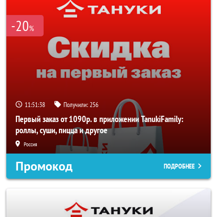
-20
%
11:51:38
Получили:
256
Первый заказ от 1090р. в приложении TanukiFamily:
роллы, суши, пицца и другое
Россия
Промокод
ПОДРОБНЕЕ