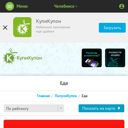
Меню
Челябинск
КупиКупон
Мобильное приложение
Загрузить
ещё удобнее
Еда
Главная
ПолучиКупон
Еда
Показать на карте
По рейтингу