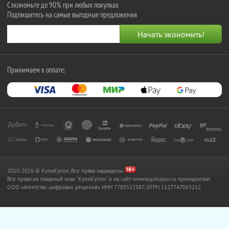
Сэкономьте до 90% при любых покупках
Подпишитесь на самые выгодные предложения
Принимаем к оплате:
2010-2026 © КупиКупон. Все права защищены.
Все права на товарный знак "КупиКупон" и на сайт www.kupikupon.ru принадлежат
OOO «Агентство цифровых решений» ИНН 7705523387, ОГРН 1127747063212