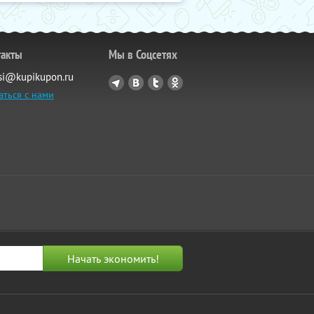
такты
Мы в Соцсетях
si@kupikupon.ru
аться с нами