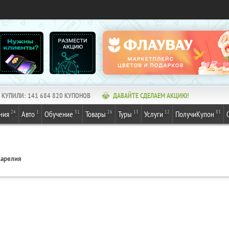
КУПИЛИ:
141 684 820
КУПОНОВ
ДАВАЙТЕ СДЕЛАЕМ АКЦИЮ!
24
1
31
26
13
12
83
ния
Авто
Обучение
Товары
Туры
Услуги
ПолучиКупон
арелия