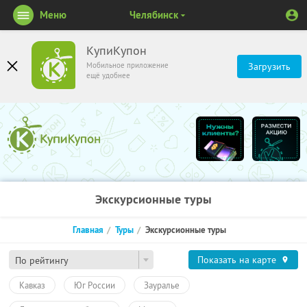
Меню
Челябинск
КупиКупон
Мобильное приложение
Загрузить
ещё удобнее
Экскурсионные туры
Главная
Туры
Экскурсионные туры
Показать на карте
По рейтингу
Кавказ
Юг России
Зауралье