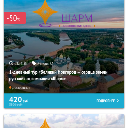
-50
%
08:36:34
Купили:
22
1-дневный тур «Великий Новгород — сердце земли
русской» от компании «Шарм»
Достоевская
420
ПОДРОБНЕЕ
руб.
3300
руб.