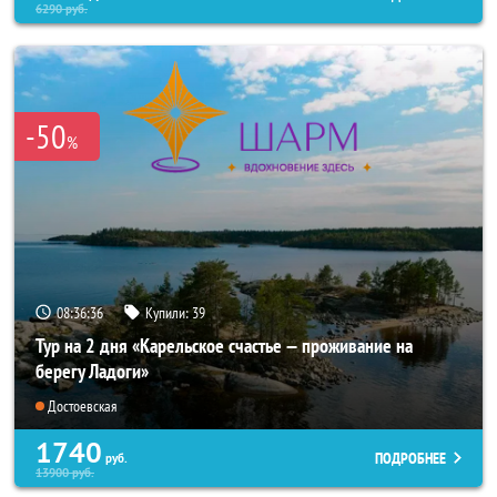
6290
руб.
-50
%
08:36:34
Купили:
39
Тур на 2 дня «Карельское счастье — проживание на
берегу Ладоги»
Достоевская
1740
ПОДРОБНЕЕ
руб.
13900
руб.