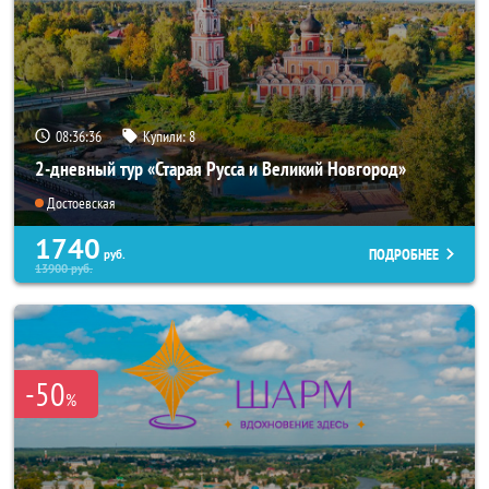
08:36:34
Купили:
8
2-дневный тур «Старая Русса и Великий Новгород»
Достоевская
1740
ПОДРОБНЕЕ
руб.
13900
руб.
-50
%