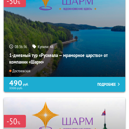
-50
%
08:36:34
Купили:
48
1-дневный тур «Рускеала — мраморное царство» от
компании «Шарм»
Достоевская
490
ПОДРОБНЕЕ
руб.
3900
руб.
-50
%