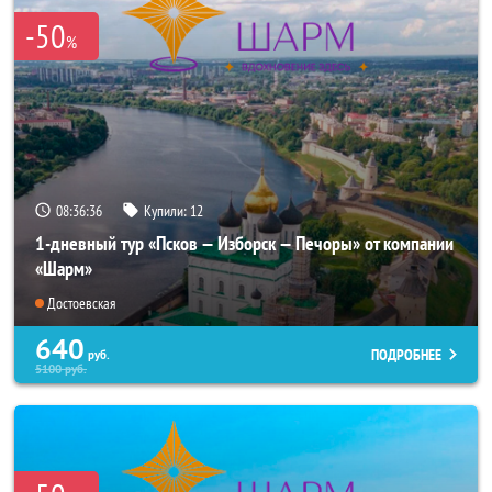
-50
%
08:36:34
Купили:
12
1-дневный тур «Псков — Изборск — Печоры» от компании
«Шарм»
Достоевская
640
ПОДРОБНЕЕ
руб.
5100
руб.