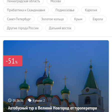
Ленинградская область
Москва
Прибалтика и Скандинавия
Подмосковье
Карелия
Санкт-Петербург
Золотое кольцо
Крым
Европа
Другие города России
Дальний восток
-51
%
08:36:34
Купили:
2
Автобусный тур в Великий Новгород от туроператора