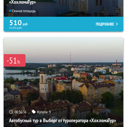
«ХохломаТур»
Сенная площадь
510
ПОДРОБНЕЕ
руб.
5190
руб.
-51
%
08:36:34
Купили:
9
Автобусный тур в Выборг от туроператора «ХохломаТур»