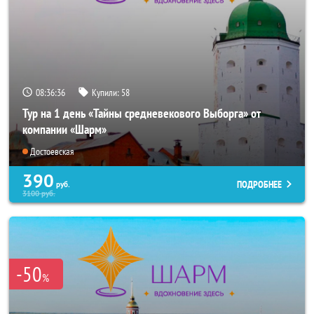
08:36:34
Купили:
58
Тур на 1 день «Тайны средневекового Выборга» от
компании «Шарм»
Достоевская
390
ПОДРОБНЕЕ
руб.
3100
руб.
-50
%