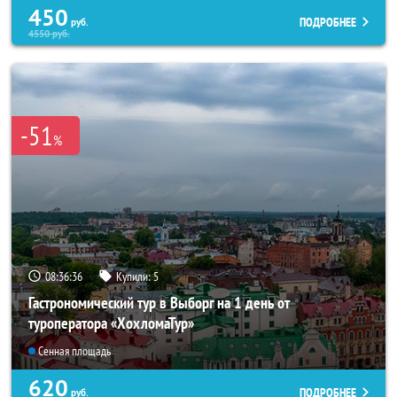
450
ПОДРОБНЕЕ
руб.
4550
руб.
-51
%
08:36:34
Купили:
5
Гастрономический тур в Выборг на 1 день от
туроператора «ХохломаТур»
Сенная площадь
620
ПОДРОБНЕЕ
руб.