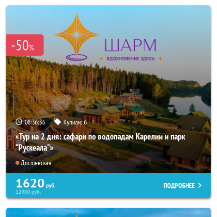
-50
%
08:36:34
Купили:
6
«Тур на 2 дня: сафари по водопадам Карелии и парк
“Рускеала"»
Достоевская
1620
ПОДРОБНЕЕ
руб.
12900
руб.