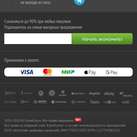
не выходя из чата:
Сэкономьте до 90% при любых покупках
Подпишитесь на самые выгодные предложения
Принимаем к оплате:
2010-2026 © КупиКупон. Все права защищены.
Все права на товарный знак "КупиКупон" и на сайт www.kupikupon.ru принадлежат
OOO «Агентство цифровых решений» ИНН 7705523387, ОГРН 1127747063212