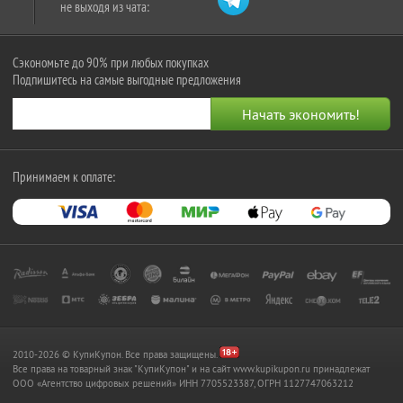
не выходя из чата:
Сэкономьте до 90% при любых покупках
Подпишитесь на самые выгодные предложения
Принимаем к оплате:
2010-2026 © КупиКупон. Все права защищены.
Все права на товарный знак "КупиКупон" и на сайт www.kupikupon.ru принадлежат
OOO «Агентство цифровых решений» ИНН 7705523387, ОГРН 1127747063212