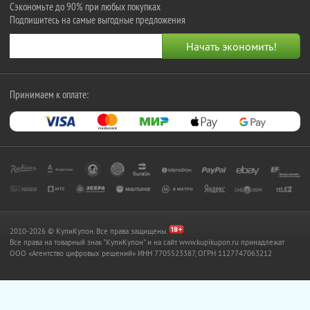
Сэкономьте до 90% при любых покупках
Подпишитесь на самые выгодные предложения
Принимаем к оплате:
2010-2026 © КупиКупон. Все права защищены.
Все права на товарный знак "КупиКупон" и на сайт www.kupikupon.ru принадлежат
OOO «Агентство цифровых решений» ИНН 7705523387, ОГРН 1127747063212