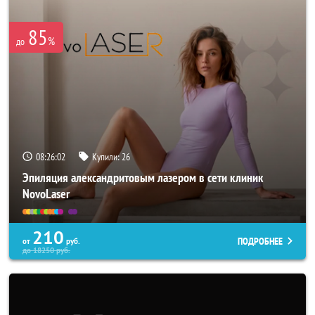
85
%
до
08:26:02
Купили:
26
Эпиляция александритовым лазером в сети клиник
NovoLaser
210
ПОДРОБНЕЕ
от
руб.
до
18250
руб.