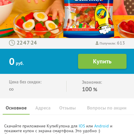
613
:
:
Получили:
0
руб.
Цена без скидки:
Экономия:
∞
100
%
Основное
Адреса
Отзывы
Вопросы по акции
Скачайте приложение КупиКупона для
IOS
или
Android
и
покажите купон с экрана смартфона. Это удобно :)