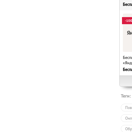
Бесп
-10
Бесп
«Янд
Бесп
Теги:
Пов
Онл
Обу