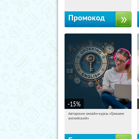
Промокод
-15
%
Авторские онлайн-курсы «Грокаем
21:36:19
Получили:
4
английский»
Россия