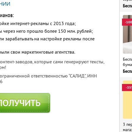
НИИ
Бесп
ианов:
-10
ойке интернет-рекламы с 2013 года;
ы через него прошло более 150 млн. рублей;
ли зарабатывать на настройке рекламы после
рыли свои маркетинговые агентства.
Бесп
нтент-заводов, которые сами генерируют тексты,
бума
рм!
Бесп
 ограниченной ответственностью “САЛИД”,
ИНН
76
-35
ПОЛУЧИТЬ
3 пе
мага