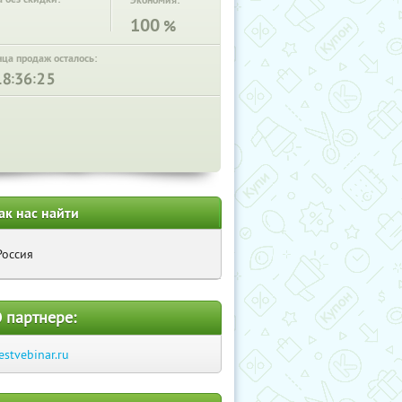
Экономия:
100
%
нца продаж осталось:
:
:
ак нас найти
Россия
 партнере:
estvebinar.ru