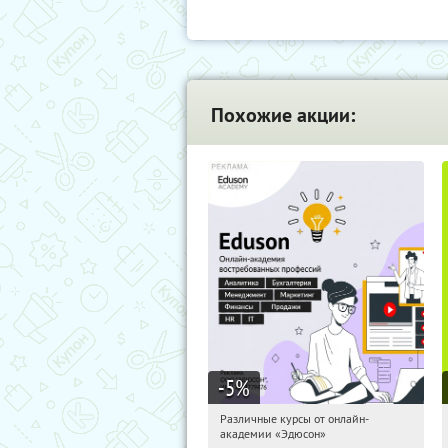
Похожие акции:
-5
%
Различные курсы от онлайн-
21:36:19
Получили:
2
академии «Эдюсон»
Россия