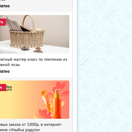
латно
0%
латный мастер-класс по плетению из
жной лозы
латно
%
рвых заказа от 1000р. в интернет-
зине «Улыбка радуги»