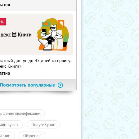
латно
0%
латный доступ до 45 дней к сервису
екс Книги»
латно
Посмотреть популярные
ышение квалификации
айн-курсы
ПолучиКупон
чение
Обучение