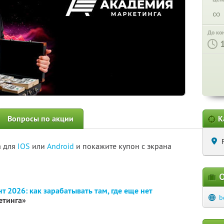
∞
До ко
Вопросы по акции
К
а для
IOS
или
Android
и покажите купон с экрана
О
т 2026: как зарабатывать там, где еще нет
b
етинга»