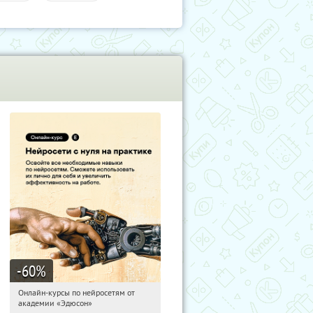
-60
%
Онлайн-курсы по нейросетям от
21:36:19
Получили:
6
академии «Эдюсон»
Москва