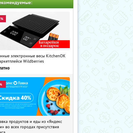
екомендуемые:
0%
нные электронные весы KitchenOK
аркетплейсе Wildberries
латно
%
авка продуктов и еды из «Яндекс
и» во всех городах присутствия
иса