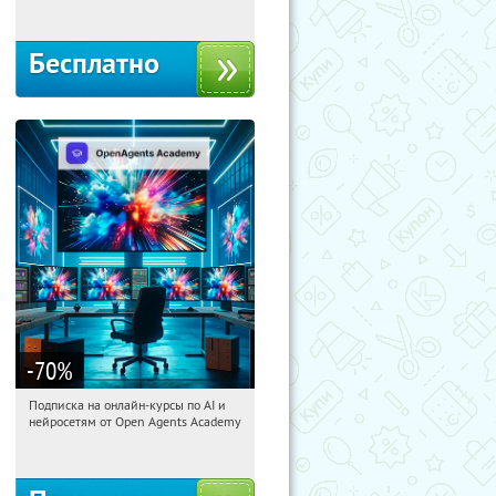
Бесплатно
-70
%
Подписка на онлайн-курсы по AI и
21:36:19
Получили:
18
нейросетям от Open Agents Academy
Россия