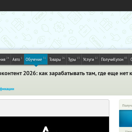
24
1
31
26
13
12
83
ния
Авто
Обучение
Товары
Туры
Услуги
ПолучиКупон
контент 2026: как зарабатывать там, где еще нет
фикации
Получ
Цена