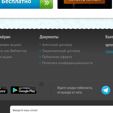
Бесплатно
тнёрам
Документы
Кон
елаем акцию!
Агентский договор
spro
е, как Вебмастер
Лицензионный договор
Связ
е акции
Публичная оферта
Политика конфиденциальности
Ищите скидки поблизости,
не выходя из чата: