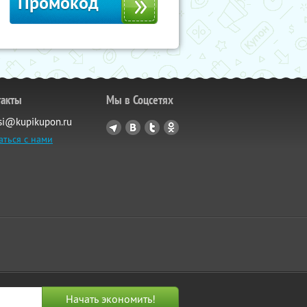
Промокод
такты
Мы в Соцсетях
si@kupikupon.ru
аться с нами