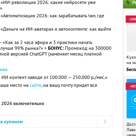
 — «ИИ-революция 2026: какие нейросети уже
Р
ц»
 «Автоматизация 2026: как зарабатывать там, где
-10
— «Деньги на ИИ-аватарах и автоконтенте: как выйти
 — «Как за 2 часа эфира и 3 практики начать
и лучше 99% рынка?» +
БОНУС:
Промокод на 300000
тной версией ChatGPT (заменяет месяц платной
Кухо
на м
сива
Бесп
ИИ контент-заводе от 100.000 — 250.000 р./мес.»
ваше место на
сайте
, на вашу почту придет вся
-40
я 2026 включительно
ся купоном
Дост
Лавк
серв