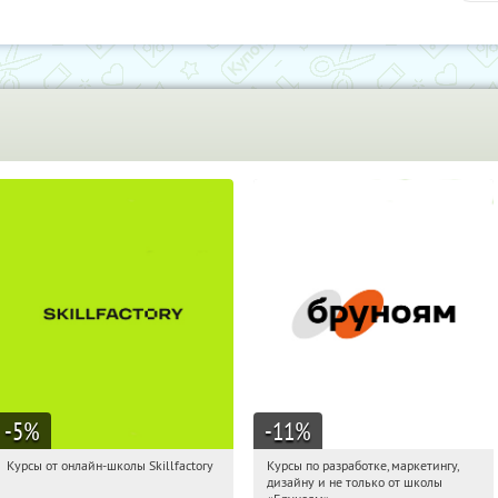
-5
%
-11
%
Курсы от онлайн-школы Skillfactory
Курсы по разработке, маркетингу,
21:36:19
Получи первым!
21:36:19
Получи первым!
дизайну и не только от школы
Россия
Россия