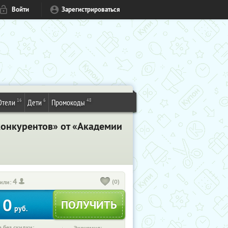
Войти
Зарегистрироваться
16
6
48
Отели
Дети
Промокоды
 конкурентов» от «Академии
4
(0)
или:
0
руб.
 без скидки: