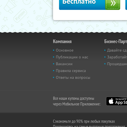
Бесплатно
Компания
Бизнес-Пар
Основное
Давайте сд
Публикации о нас
Заработайт
Вакансии
Прошедши
Правила сервиса
Ответы на вопросы
Все наши купоны доступны
через Мобильное Приложение:
Сэкономьте до 90% при любых покупках
Подпишитесь на самые выгодные предложения