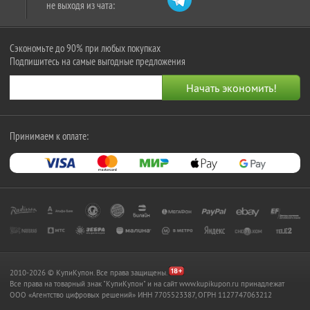
не выходя из чата:
Сэкономьте до 90% при любых покупках
Подпишитесь на самые выгодные предложения
Принимаем к оплате:
2010-2026 © КупиКупон. Все права защищены.
Все права на товарный знак "КупиКупон" и на сайт www.kupikupon.ru принадлежат
OOO «Агентство цифровых решений» ИНН 7705523387, ОГРН 1127747063212