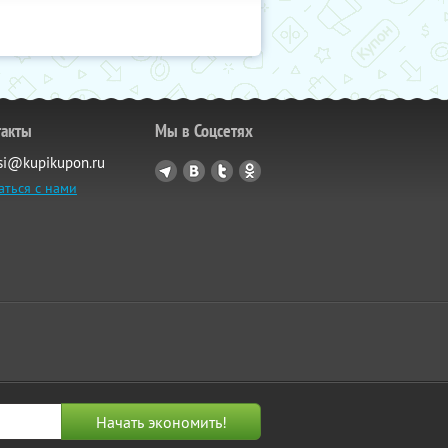
такты
Мы в Соцсетях
si@kupikupon.ru
аться с нами