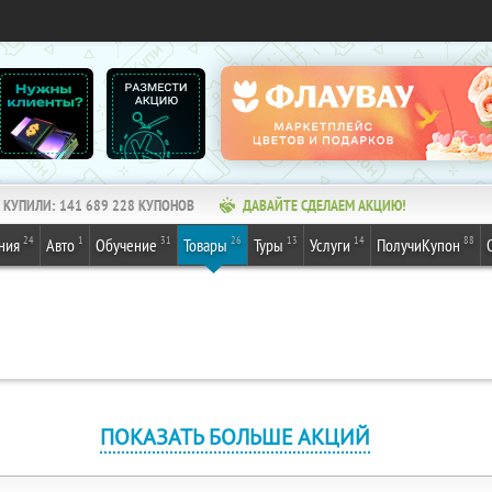
КУПИЛИ:
141 689 228
КУПОНОВ
ДАВАЙТЕ СДЕЛАЕМ АКЦИЮ!
24
1
31
26
13
14
88
ния
Авто
Обучение
Товары
Туры
Услуги
ПолучиКупон
ПОКАЗАТЬ БОЛЬШЕ АКЦИЙ