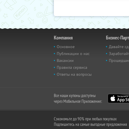
Компания
Бизнес-Пар
Основное
Давайте сд
Публикации о нас
Заработайт
Вакансии
Прошедши
Правила сервиса
Ответы на вопросы
Все наши купоны доступны
через Мобильное Приложение:
Сэкономьте до 90% при любых покупках
Подпишитесь на самые выгодные предложения