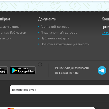
тнёрам
Документы
Кон
елаем акцию!
Агентский договор
spro
е, как Вебмастер
Лицензионный договор
Связ
е акции
Публичная оферта
Политика конфиденциальности
Ищите скидки поблизости,
не выходя из чата: