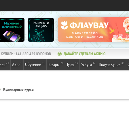
КУПИЛИ:
141 680 431
КУПОНОВ
ДАВАЙТЕ СДЕЛАЕМ АКЦИЮ!
24
1
31
26
13
12
83
ния
Авто
Обучение
Товары
Туры
Услуги
ПолучиКупон
Кулинарные курсы