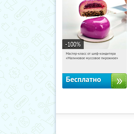
-100
%
Мастер-класс от шеф-кондитера
01:47:34
Получили:
57
«Малиновое муссовое пирожное»
Россия
Бесплатно