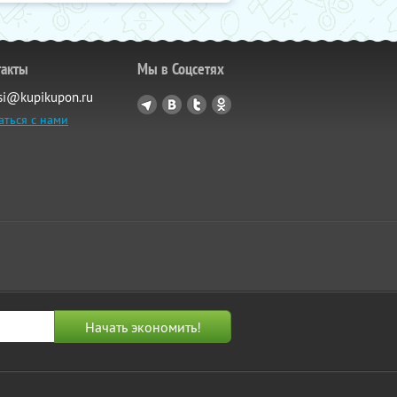
такты
Мы в Соцсетях
si@kupikupon.ru
аться с нами