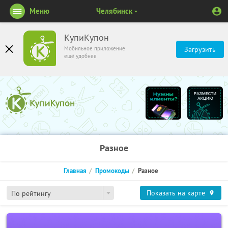
Меню
Челябинск
КупиКупон
Мобильное приложение
Загрузить
ещё удобнее
Разное
Главная
Промокоды
Разное
Показать на карте
По рейтингу