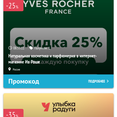
-25
%
08:55:09
Получили:
1
Натуральная косметика и парфюмерия в интернет-
магазине Ив Роше
Россия
Промокод
ПОДРОБНЕЕ
-35
%