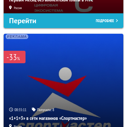
Россия
Перейти
ПОДРОБНЕЕ
-33
%
08:55:09
Получили:
8
«1+1=3» в сети магазинов «Спортмастер»
Россия