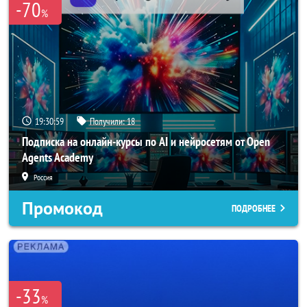
-70
%
19:30:56
Получили:
18
Подписка на онлайн-курсы по AI и нейросетям от Open
Agents Academy
Россия
Промокод
ПОДРОБНЕЕ
-33
%