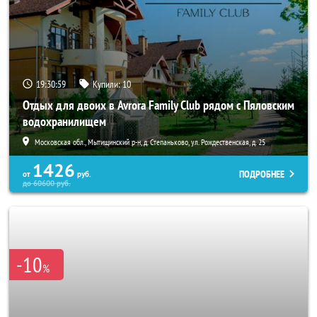
19:30:56
Купили:
10
Отдых для двоих в Avrora Family Club рядом с Пяловским
водохранилищем
Московская обл., Мытищинский р-н, д. Степаньково, ул. Рождественская, д. 25
1426
ПОДРОБНЕЕ
от
руб.
до
60600
руб.
-10
%