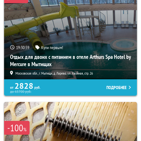
19:30:56
Купи первым!
Отдых для двоих с питанием в отеле Arthurs Spa Hotel by
Mercure в Мытищах
Московская обл., г. Мытищи, д. Ларево, ул. Хвойная, стр. 26
2828
ПОДРОБНЕЕ
от
руб.
до
65700
руб.
-100
%