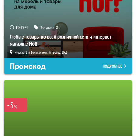
19:30:56
Получили:
83
Любые товары во всей розничной сети и интернет-
магазине Hoff
Москва, 1-й Волоколамский проезд, 10с1
Промокод
ПОДРОБНЕЕ
-5
%