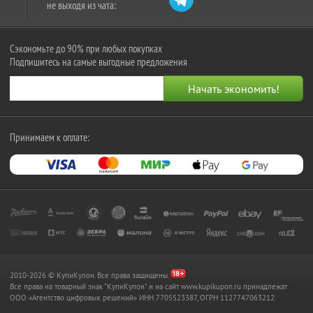
не выходя из чата:
Сэкономьте до 90% при любых покупках
Подпишитесь на самые выгодные предложения
Принимаем к оплате:
2010-2026 © КупиКупон. Все права защищены.
Все права на товарный знак "КупиКупон" и на сайт www.kupikupon.ru принадлежат
OOO «Агентство цифровых решений» ИНН 7705523387, ОГРН 1127747063212