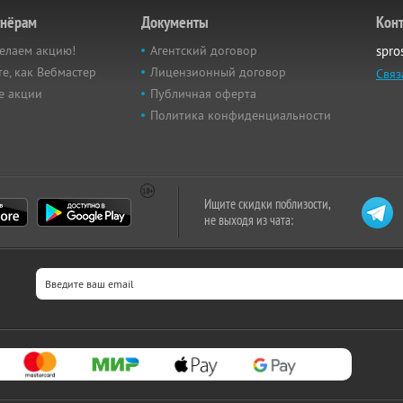
тнёрам
Документы
Кон
елаем акцию!
Агентский договор
spro
е, как Вебмастер
Лицензионный договор
Связ
е акции
Публичная оферта
Политика конфиденциальности
Ищите скидки поблизости,
не выходя из чата: