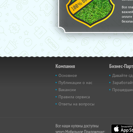
Все пл
важней
оплате 
безопа
Компания
Бизнес-Пар
Основное
Давайте сд
Публикации о нас
Заработайт
Вакансии
Прошедши
Правила сервиса
Ответы на вопросы
Все наши купоны доступны
через Мобильное Приложение: