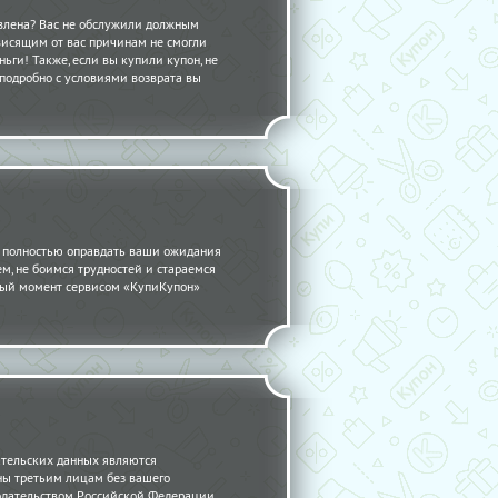
авлена? Вас не обслужили должным
висящим от вас причинам не смогли
ьги! Также, если вы купили купон, не
 подробно с условиями возврата вы
 полностью оправдать ваши ожидания
ем, не боимся трудностей и стараемся
нный момент сервисом «КупиКупон»
ательских данных являются
ны третьим лицам без вашего
одательством Российской Федерации.