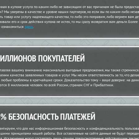
нная в купоне услуга по каким-либо не зависящим от вас причинам не была предост
м? Мы уверены в качестве и уровне наших партнеров, но если вы по каким-либо неза
ть товар или услугу надлежащего качества, то либо это поправим, либо вернем вам ден
зовали его и срок действия купона не истек, то мы сразу возвратим вам деньги.Более
 ознакомиться
здесь
.
МИЛЛИОНОВ ПОКУПАТЕЛЕЙ
тавляя вашему вниманию максимально выгодные предложения, мы также стремимся
шении качества заявленных товаров и услуг. Мы несем ответственность за то, что дела
 любые проблемы в кратчайшие сроки. Доказательство тому – ваше доверие: на да
ются 8 миллионов человек по всей России, странам СНГ и Прибалтики.
0% БЕЗОПАСНОСТЬ ПЛАТЕЖЕЙ
антируем, что для нас информационная безопасность и конфиденциальность пользов
шими принципами нашей работы. Все оставленные на сайте данные не будут переда
ия. Исключения могут составлять лишь случаи, предусмотренные действующим закон