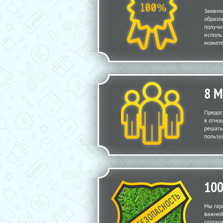
Заявле
образо
получи
исполь
можете
8 
Предос
в отно
решать
пользу
10
Мы гар
важней
соглас