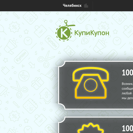
Челябинск
10
Возник
сообще
любой 
мы дел
10