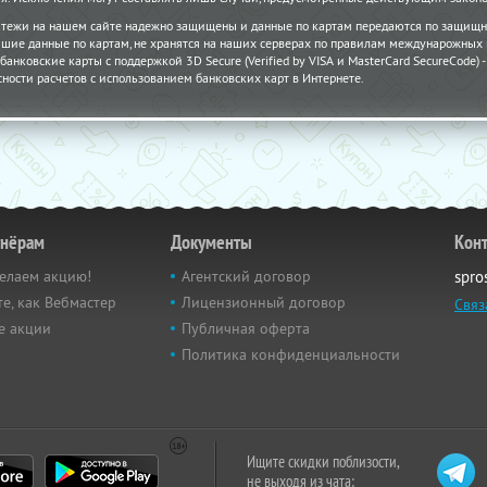
атежи на нашем сайте надежно защищены и данные по картам передаются по защищн
шие данные по картам, не хранятся на наших серверах по правилам междунарожных
банковские карты с поддержкой 3D Secure (Verified by VISA и MasterCard SecureCode)
сности расчетов с использованием банковских карт в Интернете.
тнёрам
Документы
Кон
елаем акцию!
Агентский договор
spro
е, как Вебмастер
Лицензионный договор
Связ
е акции
Публичная оферта
Политика конфиденциальности
Ищите скидки поблизости,
не выходя из чата: