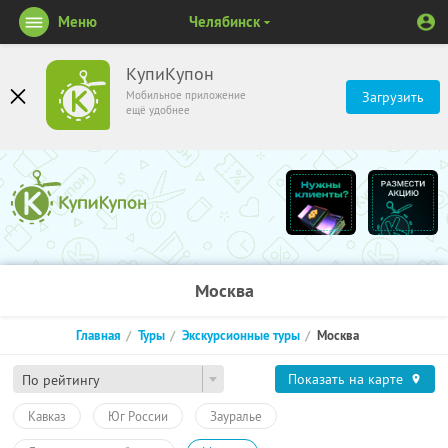
Меню
Челябинск
КупиКупон
Мобильное приложение
Загрузить
ещё удобнее
Москва
Главная
Туры
Экскурсионные туры
Москва
Показать на карте
По рейтингу
Кавказ
Юг России
Зауралье