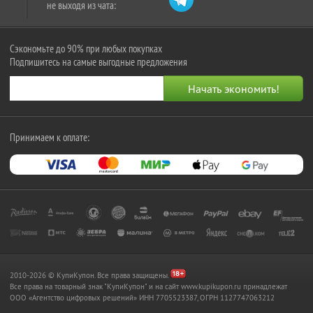
не выходя из чата:
Сэкономьте до 90% при любых покупках
Подпишитесь на самые выгодные предложения
Принимаем к оплате:
2010-2026 © КупиКупон. Все права защищены.
Все права на товарный знак "КупиКупон" и на сайт www.kupikupon.ru принадлежат
OOO «Агентство цифровых решений» ИНН 7705523387, ОГРН 1127747063212