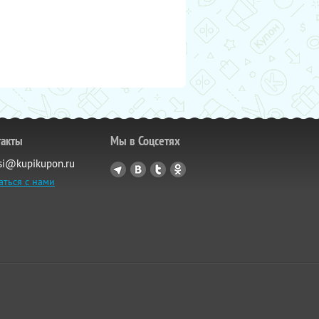
такты
Мы в Соцсетях
si@kupikupon.ru
аться с нами