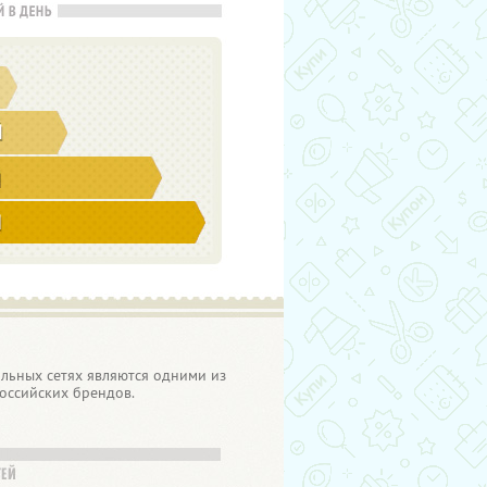
льных сетях являются одними из
оссийских брендов.