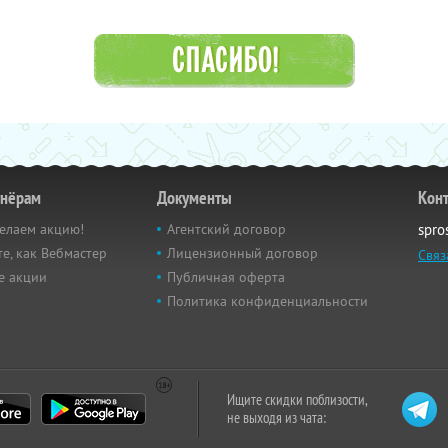
тнёрам
Документы
Кон
елаем акцию!
Агентский договор
spro
е, как Вебмастер
Лицензионный договор
Связ
е акции
Публичная оферта
Политика конфиденциальности
Ищите скидки поблизости,
не выходя из чата: