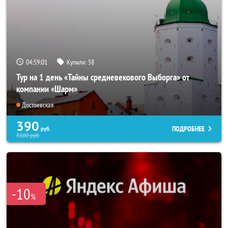
04:59:01
Купили:
58
Тур на 1 день «Тайны средневекового Выборга» от
компании «Шарм»
Достоевская
390
ПОДРОБНЕЕ
руб.
3100
руб.
-10
%