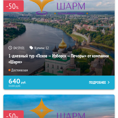
-50
%
04:59:01
Купили:
12
1-дневный тур «Псков — Изборск — Печоры» от компании
«Шарм»
Достоевская
640
ПОДРОБНЕЕ
руб.
5100
руб.
-50
%