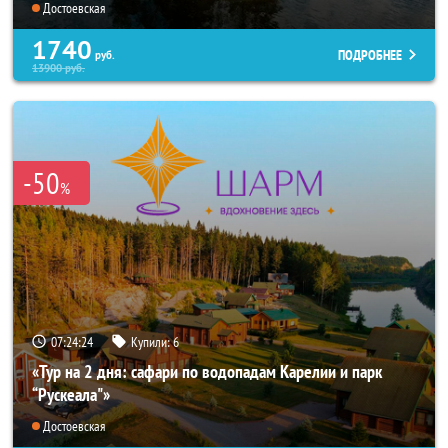
Достоевская
1740
ПОДРОБНЕЕ
руб.
13900
руб.
-50
%
07:24:23
Купили:
6
«Тур на 2 дня: сафари по водопадам Карелии и парк
“Рускеала"»
Достоевская