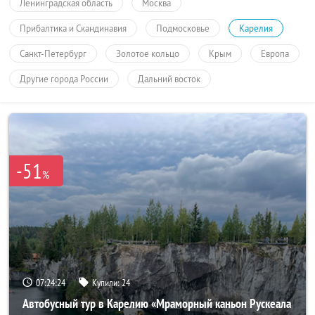
Ленинградская область
Москва
Прибалтика и Скандинавия
Подмосковье
Карелия
Санкт-Петербург
Золотое кольцо
Крым
Европа
Другие города России
Дальний восток
-51
%
07:24:23
Купили:
24
Автобусный тур в Карелию «Мраморный каньон Рускеала