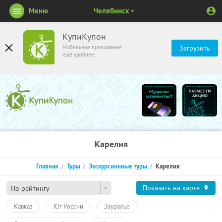
Меню
Челябинск
КупиКупон
Мобильное приложение
Загрузить
ещё удобнее
Карелия
Главная
Туры
Экскурсионные туры
Карелия
Показать на карте
По рейтингу
Кавказ
Юг России
Зауралье