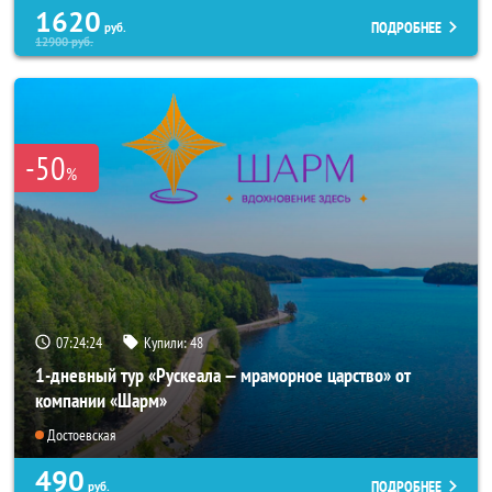
1620
ПОДРОБНЕЕ
руб.
12900
руб.
-50
%
07:24:23
Купили:
48
1-дневный тур «Рускеала — мраморное царство» от
компании «Шарм»
Достоевская
490
ПОДРОБНЕЕ
руб.