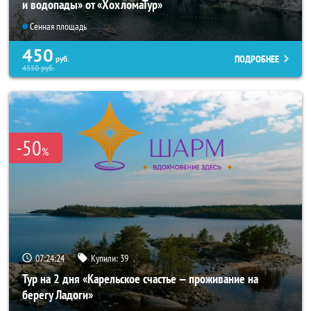
и водопады» от «ХохломаТур»
Сенная площадь
450
ПОДРОБНЕЕ
руб.
4550
руб.
-50
%
07:24:23
Купили:
39
Тур на 2 дня «Карельское счастье — проживание на
берегу Ладоги»