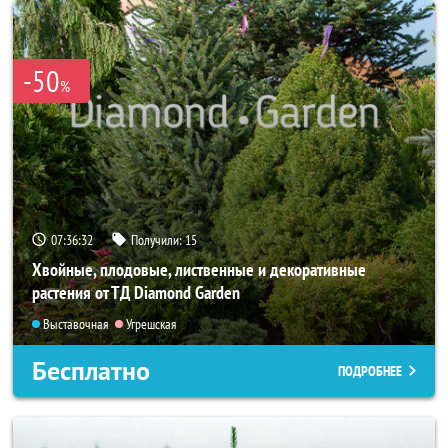
-50
%
07:36:30
Получили:
15
Хвойные, плодовые, лиственные и декоративные
растения от ТД Diamond Garden
Выставочная
Угрешская
Бесплатно
ПОДРОБНЕЕ