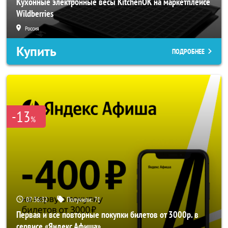
Кухонные электронные весы KitchenOK на маркетплейсе
Wildberries
Россия
Купить
ПОДРОБНЕЕ
-13
%
07:36:30
Получили:
71
Первая и все повторные покупки билетов от 3000р. в
сервисе «Яндекс Афиша»