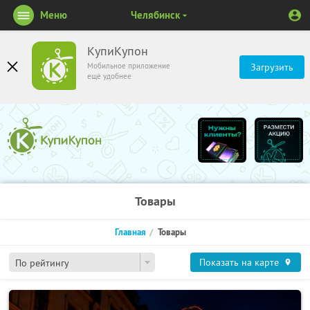
Меню
Челябинск
КупиКупон
Мобильное приложение
Загрузить
ещё удобнее
Товары
Главная
Товары
Показать на карте
По рейтингу