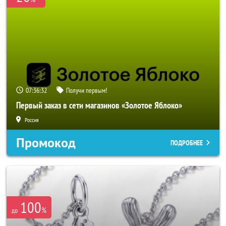
07:36:30
Получи первым!
Первый заказ в сети магазинов «Золотое Яблоко»
Россия
Промокод
ПОДРОБНЕЕ
100
%
до