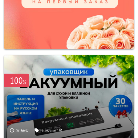
-100
%
07:36:30
Получили:
191