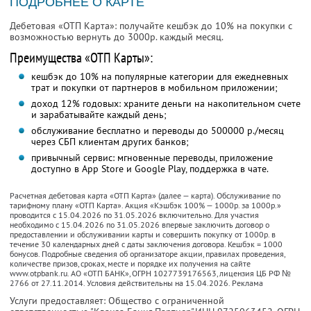
ПОДРОБНЕЕ О КАРТЕ
Дебетовая «ОТП Карта»: получайте кешбэк до 10% на покупки с
возможностью вернуть до 3000р. каждый месяц.
Преимущества «ОТП Карты»:
кешбэк до 10% на популярные категории для ежедневных
трат и покупки от партнеров в мобильном приложении;
доход 12% годовых: храните деньги на накопительном счете
и зарабатывайте каждый день;
обслуживание бесплатно и переводы до 500000 р./месяц
через СБП клиентам других банков;
привычный сервис: мгновенные переводы, приложение
доступно в App Store и Google Play, поддержка в чате.
Расчетная дебетовая карта «ОТП Карта» (далее — карта). Обслуживание по
тарифному плану «ОТП Карта». Акция «Кэшбэк 100% — 1000р. за 1000р.»
проводится с 15.04.2026 по 31.05.2026 включительно. Для участия
необходимо с 15.04.2026 по 31.05.2026 впервые заключить договор о
предоставлении и обслуживании карты и совершить покупку от 1000р. в
течение 30 календарных дней с даты заключения договора. Кешбэк = 1000
бонусов. Подробные сведения об организаторе акции, правилах проведения,
количестве призов, сроках, месте и порядке их получения на сайте
www.otpbank.ru. АО «ОТП БАНК», ОГРН 1027739176563, лицензия ЦБ РФ №
2766 от 27.11.2014. Условия действительны на 15.04.2026. Реклама
Услуги предоставляет: Общество с ограниченной