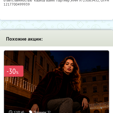
ответственностью "Кванза Баинг Партнер",
ИНН 9725063452
, ОГРН
1217700499939
Похожие акции:
-30
%
12:01:44
Получили:
32