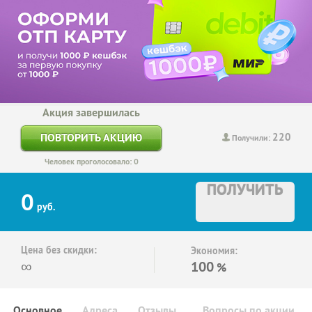
Акция завершилась
220
ПОВТОРИТЬ АКЦИЮ
Получили:
Человек проголосовало: 0
ПОЛУЧИТЬ
0
руб.
Цена без скидки:
Экономия:
∞
100
%
Основное
Адреса
Отзывы
Вопросы по акции