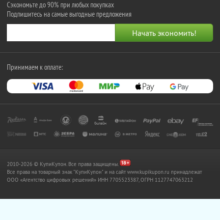
Сэкономьте до 90% при любых покупках
Подпишитесь на самые выгодные предложения
Принимаем к оплате:
2010-2026 © КупиКупон. Все права защищены.
Все права на товарный знак "КупиКупон" и на сайт www.kupikupon.ru принадлежат
OOO «Агентство цифровых решений» ИНН 7705523387, ОГРН 1127747063212