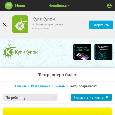
Меню
Челябинск
КупиКупон
Мобильное приложение
Загрузить
ещё удобнее
Театр, опера балет
Главная
Развлечения
Билеты
Театр, опера балет
Показать на карте
По рейтингу