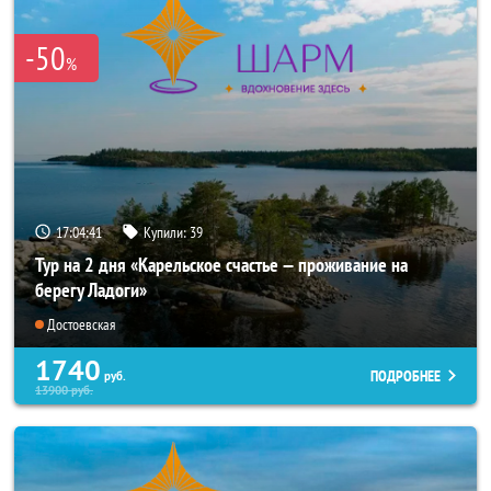
-50
%
17:04:40
Купили:
39
Тур на 2 дня «Карельское счастье — проживание на
берегу Ладоги»
Достоевская
1740
ПОДРОБНЕЕ
руб.
13900
руб.