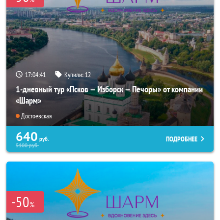
17:04:40
Купили:
12
1-дневный тур «Псков — Изборск — Печоры» от компании
«Шарм»
Достоевская
640
ПОДРОБНЕЕ
руб.
5100
руб.
-50
%