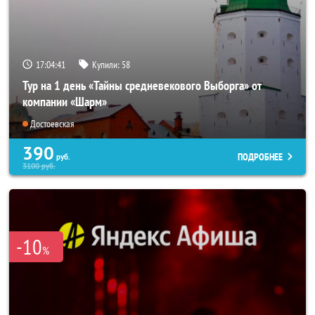
17:04:40
Купили:
58
Тур на 1 день «Тайны средневекового Выборга» от
компании «Шарм»
Достоевская
390
ПОДРОБНЕЕ
руб.
3100
руб.
-10
%