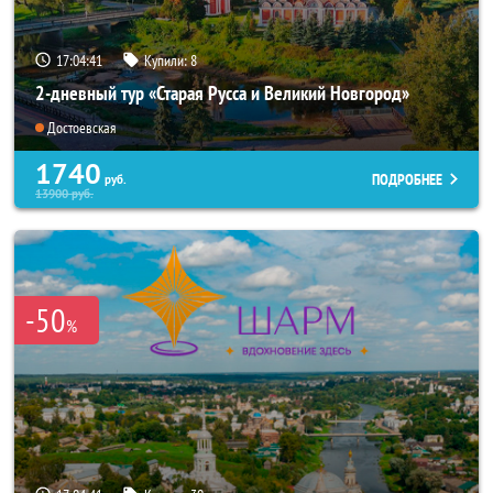
17:04:40
Купили:
8
2-дневный тур «Старая Русса и Великий Новгород»
Достоевская
1740
ПОДРОБНЕЕ
руб.
13900
руб.
-50
%