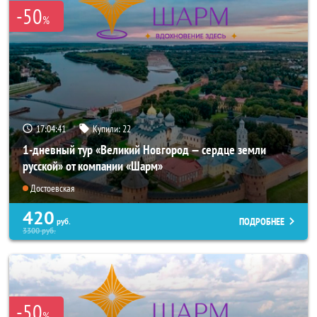
-50
%
17:04:40
Купили:
22
1-дневный тур «Великий Новгород — сердце земли
русской» от компании «Шарм»
Достоевская
420
ПОДРОБНЕЕ
руб.
3300
руб.
-50
%