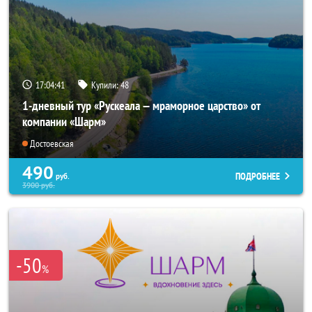
17:04:40
Купили:
48
1-дневный тур «Рускеала — мраморное царство» от
компании «Шарм»
Достоевская
490
ПОДРОБНЕЕ
руб.
3900
руб.
-50
%