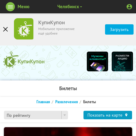
Меню
Челябинск
КупиКупон
Мобильное приложение
Загрузить
ещё удобнее
Билеты
Главная
Развлечения
Билеты
Показать на карте
По рейтингу