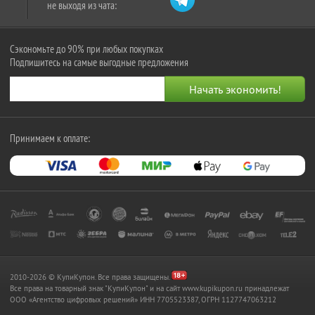
не выходя из чата:
Сэкономьте до 90% при любых покупках
Подпишитесь на самые выгодные предложения
Принимаем к оплате:
2010-2026 © КупиКупон. Все права защищены.
Все права на товарный знак "КупиКупон" и на сайт www.kupikupon.ru принадлежат
OOO «Агентство цифровых решений» ИНН 7705523387, ОГРН 1127747063212