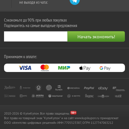
не выходя из чата:
Сэкономьте до 90% при любых покупках
Подпишитесь на самые выгодные предложения
Принимаем к оплате:
2010-2026 © КупиКупон. Все права защищены.
Все права на товарный знак "КупиКупон" и на сайт www.kupikupon.ru принадлежат
OOO «Агентство цифровых решений» ИНН 7705523387, ОГРН 1127747063212