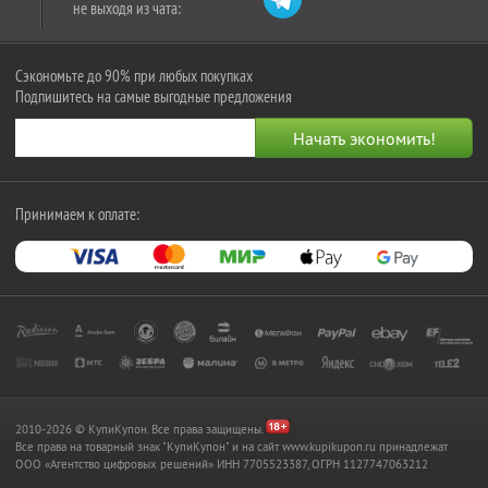
не выходя из чата:
Сэкономьте до 90% при любых покупках
Подпишитесь на самые выгодные предложения
Принимаем к оплате:
2010-2026 © КупиКупон. Все права защищены.
Все права на товарный знак "КупиКупон" и на сайт www.kupikupon.ru принадлежат
OOO «Агентство цифровых решений» ИНН 7705523387, ОГРН 1127747063212