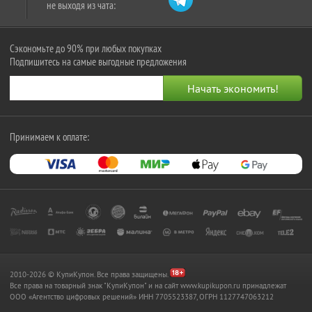
не выходя из чата:
Сэкономьте до 90% при любых покупках
Подпишитесь на самые выгодные предложения
Принимаем к оплате:
2010-2026 © КупиКупон. Все права защищены.
Все права на товарный знак "КупиКупон" и на сайт www.kupikupon.ru принадлежат
OOO «Агентство цифровых решений» ИНН 7705523387, ОГРН 1127747063212