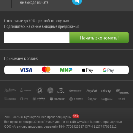
не выходя из чата:
Сэкономьте до 90% при любых покупках
Подпишитесь на самые выгодные предложения
Принимаем к оплате:
2010-2026 © КупиКупон. Все права защищены.
Все права на товарный знак "КупиКупон" и на сайт www.kupikupon.ru принадлежат
OOO «Агентство цифровых решений» ИНН 7705523387, ОГРН 1127747063212