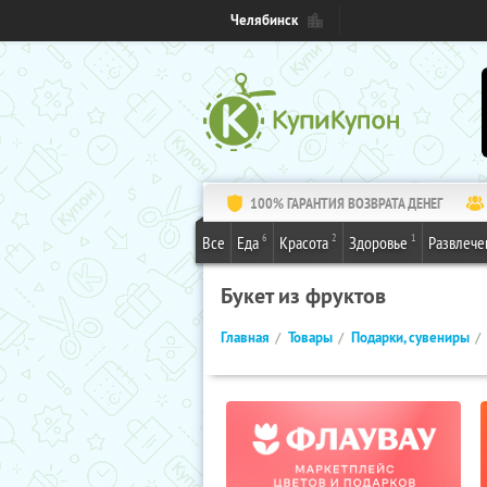
Челябинск
100% ГАРАНТИЯ ВОЗВРАТА ДЕНЕГ
6
2
1
Все
Еда
Красота
Здоровье
Развлече
Букет из фруктов
Главная
Товары
Подарки, сувениры