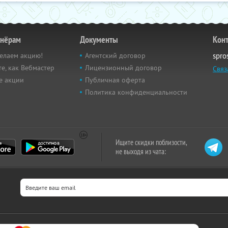
тнёрам
Документы
Кон
елаем акцию!
Агентский договор
spro
е, как Вебмастер
Лицензионный договор
Связ
е акции
Публичная оферта
Политика конфиденциальности
Ищите скидки поблизости,
не выходя из чата: