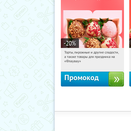
-20
%
Торты, пирожные и другие сладости,
04:00:41
Получили:
6
а также товары для праздника на
Россия
«Флаувау»
Промокод