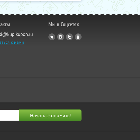
такты
Мы в Соцсетях
si@kupikupon.ru
аться с нами