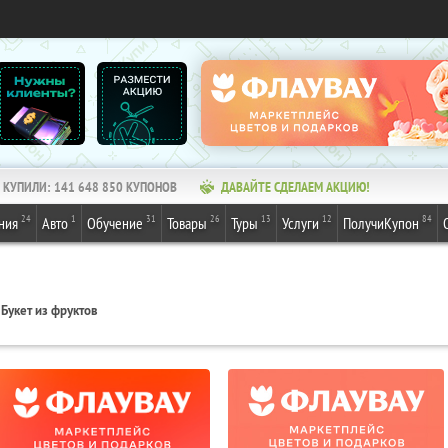
КУПИЛИ:
141 648 850
КУПОНОВ
ДАВАЙТЕ СДЕЛАЕМ АКЦИЮ!
24
1
31
26
13
12
84
ния
Авто
Обучение
Товары
Туры
Услуги
ПолучиКупон
Букет из фруктов