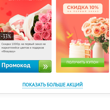
-33
%
Скидка 1000р. на первый заказ на
04:00:41
Получили:
18
маркетплейсе цветов и подарков
Россия
«Флаувау»
Промокод
ПОКАЗАТЬ БОЛЬШЕ АКЦИЙ