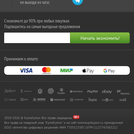
не выходя из чата:
Сэкономьте до 90% при любых покупках
Подпишитесь на самые выгодные предложения
Принимаем к оплате:
2010-2026 © КупиКупон. Все права защищены.
Все права на товарный знак "КупиКупон" и на сайт www.kupikupon.ru принадлежат
OOO «Агентство цифровых решений» ИНН 7705523387, ОГРН 1127747063212