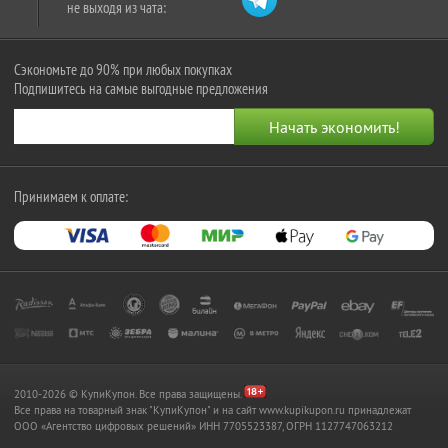
не выходя из чата:
Сэкономьте до 90% при любых покупках
Подпишитесь на самые выгодные предложения
Принимаем к оплате:
2010-2026 © КупиКупон. Все права защищены.
Все права на товарный знак "КупиКупон" и на сайт www.kupikupon.ru принадлежат
OOO «Агентство цифровых решений» ИНН 7705523387, ОГРН 1127747063212