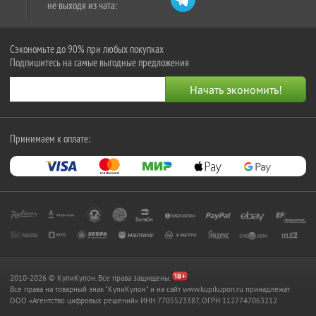
не выходя из чата:
Сэкономьте до 90% при любых покупках
Подпишитесь на самые выгодные предложения
Принимаем к оплате:
2010-2026 © КупиКупон. Все права защищены.
Все права на товарный знак "КупиКупон" и на сайт www.kupikupon.ru принадлежат
OOO «Агентство цифровых решений» ИНН 7705523387, ОГРН 1127747063212