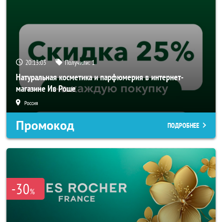
20:13:02
Получили:
1
Натуральная косметика и парфюмерия в интернет-
магазине Ив Роше
Россия
Промокод
ПОДРОБНЕЕ
-30
%