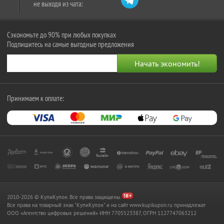
не выходя из чата:
Сэкономьте до 90% при любых покупках
Подпишитесь на самые выгодные предложения
Принимаем к оплате:
2010-2026 © КупиКупон. Все права защищены.
Все права на товарный знак "КупиКупон" и на сайт www.kupikupon.ru принадлежат
OOO «Агентство цифровых решений» ИНН 7705523387, ОГРН 1127747063212