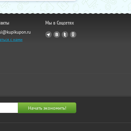
такты
Мы в Соцсетях
si@kupikupon.ru
аться с нами