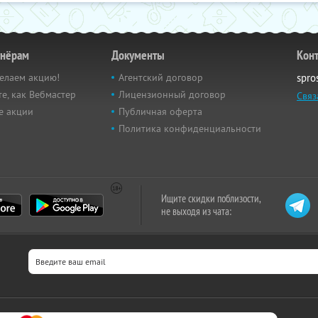
тнёрам
Документы
Кон
елаем акцию!
Агентский договор
spro
е, как Вебмастер
Лицензионный договор
Связ
е акции
Публичная оферта
Политика конфиденциальности
Ищите скидки поблизости,
не выходя из чата: