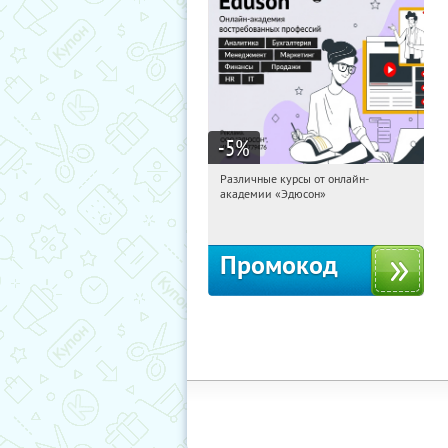
-5
%
Различные курсы от онлайн-
03:21:01
Получили:
2
академии «Эдюсон»
Россия
Промокод