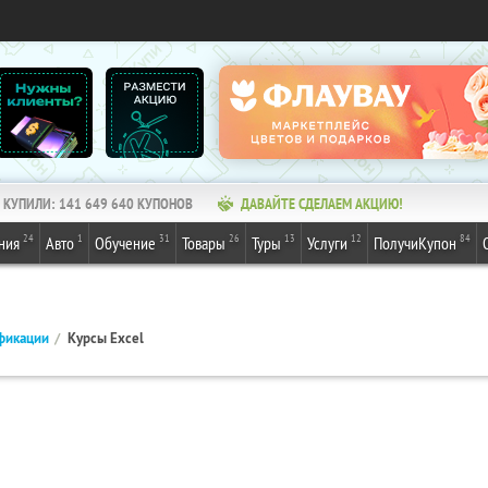
КУПИЛИ:
141 649 640
КУПОНОВ
ДАВАЙТЕ СДЕЛАЕМ АКЦИЮ!
24
1
31
26
13
12
84
ния
Авто
Обучение
Товары
Туры
Услуги
ПолучиКупон
фикации
Курсы Excel