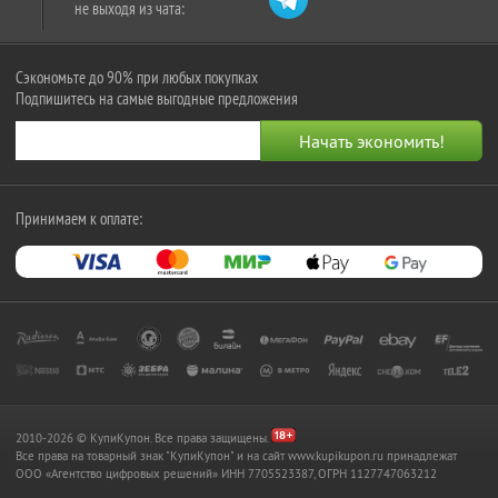
не выходя из чата:
Сэкономьте до 90% при любых покупках
Подпишитесь на самые выгодные предложения
Принимаем к оплате:
2010-2026 © КупиКупон. Все права защищены.
Все права на товарный знак "КупиКупон" и на сайт www.kupikupon.ru принадлежат
OOO «Агентство цифровых решений» ИНН 7705523387, ОГРН 1127747063212