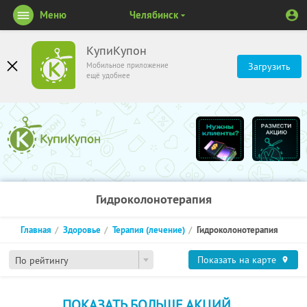
Меню
Челябинск
КупиКупон
Мобильное приложение
Загрузить
ещё удобнее
Гидроколонотерапия
Главная
Здоровье
Терапия (лечение)
Гидроколонотерапия
Показать на карте
По рейтингу
ПОКАЗАТЬ БОЛЬШЕ АКЦИЙ