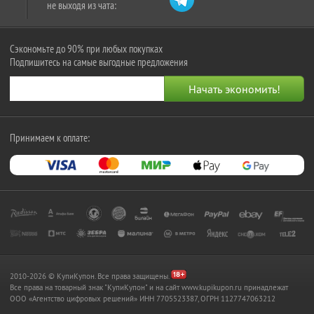
не выходя из чата:
Сэкономьте до 90% при любых покупках
Подпишитесь на самые выгодные предложения
Принимаем к оплате:
2010-2026 © КупиКупон. Все права защищены.
Все права на товарный знак "КупиКупон" и на сайт www.kupikupon.ru принадлежат
OOO «Агентство цифровых решений» ИНН 7705523387, ОГРН 1127747063212