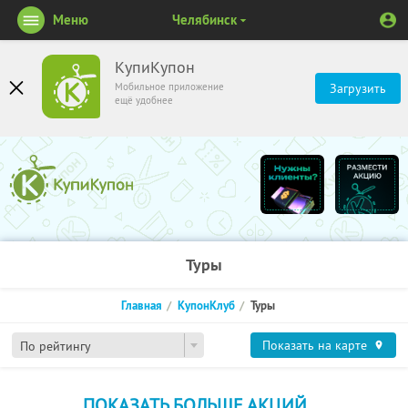
Меню
Челябинск
КупиКупон
Мобильное приложение
Загрузить
ещё удобнее
Туры
Главная
КупонКлуб
Туры
Показать на карте
По рейтингу
ПОКАЗАТЬ БОЛЬШЕ АКЦИЙ