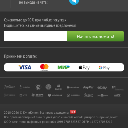
не выходя из чата:
Сэкономьте до 90% при любых покупках
Подпишитесь на самые выгодные предложения
Принимаем к оплате:
2010-2026 © КупиКупон. Все права защищены.
Все права на товарный знак "КупиКупон" и на сайт www.kupikupon.ru принадлежат
OOO «Агентство цифровых решений» ИНН 7705523387, ОГРН 1127747063212