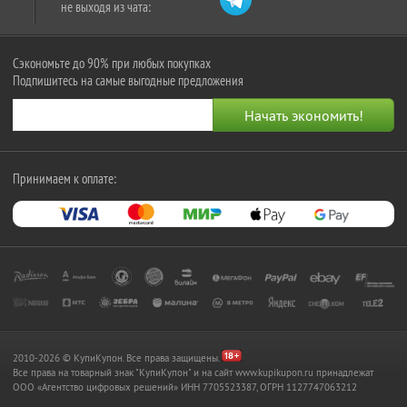
не выходя из чата:
Сэкономьте до 90% при любых покупках
Подпишитесь на самые выгодные предложения
Принимаем к оплате:
2010-2026 © КупиКупон. Все права защищены.
Все права на товарный знак "КупиКупон" и на сайт www.kupikupon.ru принадлежат
OOO «Агентство цифровых решений» ИНН 7705523387, ОГРН 1127747063212