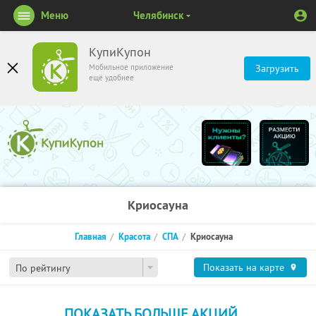
Меню
Челябинск
КупиКупон
Мобильное приложение
Загрузить
ещё удобнее
Криосауна
Главная
Красота
СПА
Криосауна
Показать на карте
По рейтингу
ПОКАЗАТЬ БОЛЬШЕ АКЦИЙ