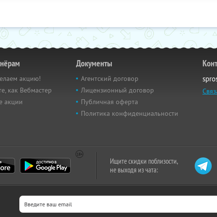
тнёрам
Документы
Кон
елаем акцию!
Агентский договор
spro
е, как Вебмастер
Лицензионный договор
Связ
е акции
Публичная оферта
Политика конфиденциальности
Ищите скидки поблизости,
не выходя из чата: