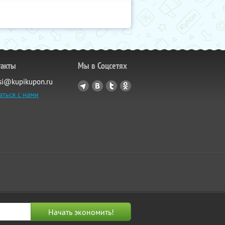
такты
Мы в Соцсетях
si@kupikupon.ru
аться с нами