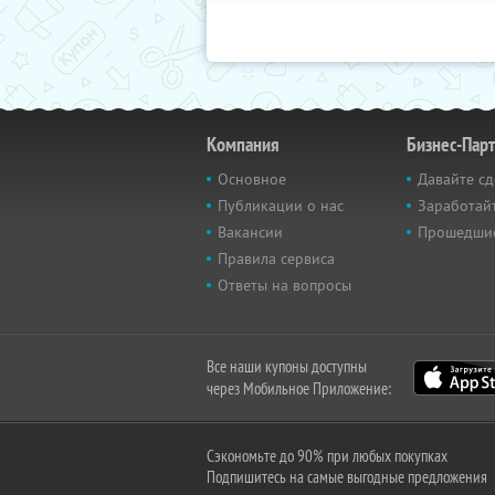
Компания
Бизнес-Пар
Основное
Давайте сд
Публикации о нас
Заработайт
Вакансии
Прошедши
Правила сервиса
Ответы на вопросы
Все наши купоны доступны
через Мобильное Приложение:
Сэкономьте до 90% при любых покупках
Подпишитесь на самые выгодные предложения