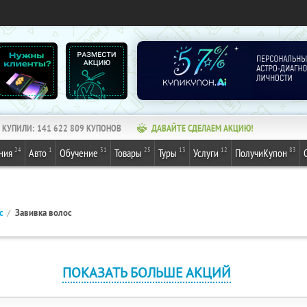
КУПИЛИ:
141 622 809
КУПОНОВ
ДАВАЙТЕ СДЕЛАЕМ АКЦИЮ!
24
1
31
25
13
12
83
ния
Авто
Обучение
Товары
Туры
Услуги
ПолучиКупон
с
Завивка волос
ПОКАЗАТЬ БОЛЬШЕ АКЦИЙ