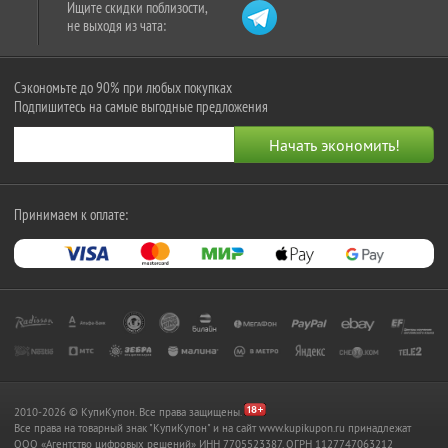
Ищите скидки поблизости,
не выходя из чата:
Сэкономьте до 90% при любых покупках
Подпишитесь на самые выгодные предложения
Принимаем к оплате:
2010-2026 © КупиКупон. Все права защищены.
Все права на товарный знак "КупиКупон" и на сайт www.kupikupon.ru принадлежат
OOO «Агентство цифровых решений» ИНН 7705523387, ОГРН 1127747063212