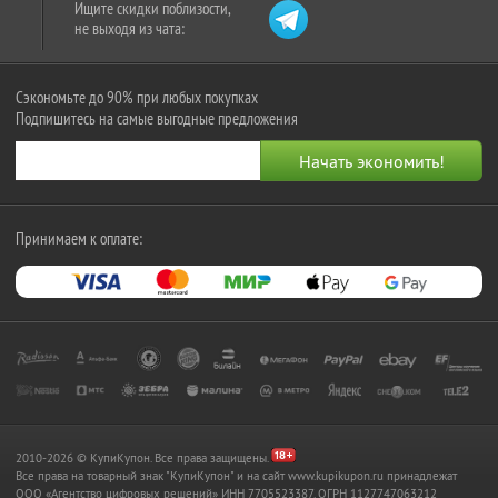
Ищите скидки поблизости,
не выходя из чата:
Сэкономьте до 90% при любых покупках
Подпишитесь на самые выгодные предложения
Принимаем к оплате:
2010-2026 © КупиКупон. Все права защищены.
Все права на товарный знак "КупиКупон" и на сайт www.kupikupon.ru принадлежат
OOO «Агентство цифровых решений» ИНН 7705523387, ОГРН 1127747063212